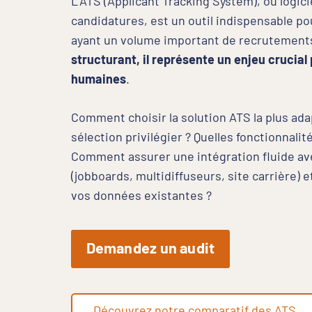
L’ATS (Applicant Tracking System), ou logici
candidatures, est un outil indispensable po
ayant un volume important de recrutement
structurant, il représente un enjeu crucial
humaines
.
Comment choisir la solution ATS la plus ada
sélection privilégier ? Quelles fonctionnali
Comment assurer une intégration fluide ave
(jobboards, multidiffuseurs, site carrière) e
vos données existantes ?
Demandez un audit
Découvrez notre comparatif des ATS