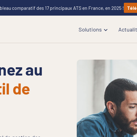
bleau comparatif des 17 principaux ATS en France, en 2025 !
Télé
Solutions
Actuali
nez au
il de