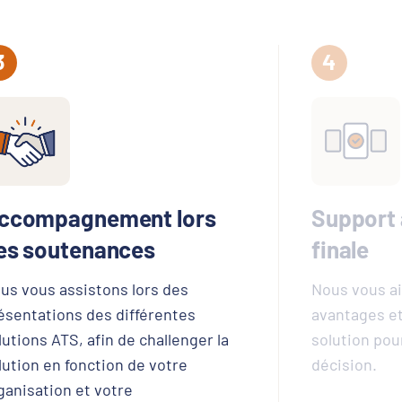
ccompagnement lors
Support 
es soutenances
finale
us vous assistons lors des
Nous vous a
ésentations des différentes
avantages et
lutions ATS, afin de challenger la
solution pou
lution en fonction de votre
décision.
ganisation et votre