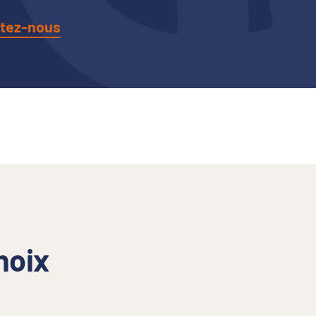
tez-nous
hoix