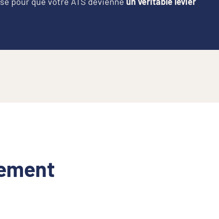
ise pour que votre ATS devienne
un véritable levier
ement