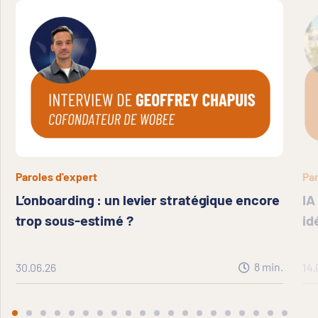
Paroles d'expert
Par
L’onboarding : un levier stratégique encore
IA
trop sous-estimé ?
id
8
min.
30.06.26
14.