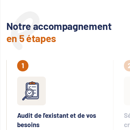
Notre accompagnement
en 5 étapes
Audit de l’existant et de vos
Sé
besoins
c