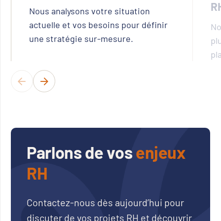
R
Nous analysons votre situation
actuelle et vos besoins pour définir
No
une stratégie sur-mesure.
pl
pl
Parlons de vos
enjeux
RH
Contactez-nous dès aujourd’hui pour
discuter de vos projets RH et découvrir