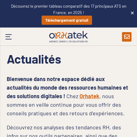
Découvrez le premier tableau comparatif des 17 principaux ATS en
×
France, en 2025 !
Téléchargement gratuit
Actualités
Bienvenue dans notre espace dédié aux
actualités du monde des ressources humaines et
des solutions digitales !
Chez
Orhatek
, nous
sommes en veille continue pour vous offrir des
conseils pratiques et des retours d’expériences.
Découvrez nos analyses des
tendances RH
, des
infos sur nos
outils partenaires
, ainsi que des