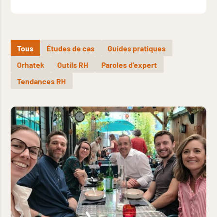
Tous
Études de cas
Guides pratiques
Orhatek
Outils RH
Paroles d'expert
Tendances RH