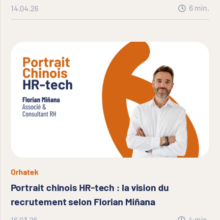
6
min.
14.04.26
Orhatek
Portrait chinois HR-tech : la vision du
recrutement selon Florian Miñana
4
min.
16.03.26