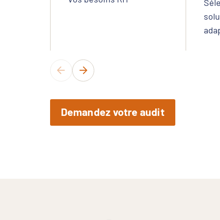
Séle
solu
adap
Demandez votre audit