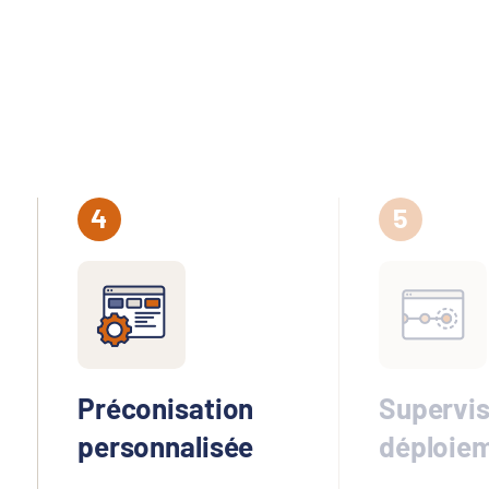
Préconisation
Supervis
personnalisée
déploie