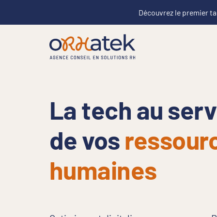
Découvrez le premier ta
La tech au serv
de vos
ressour
humaines