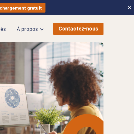
×
chargement gratuit
Contactez-nous
tés
À propos