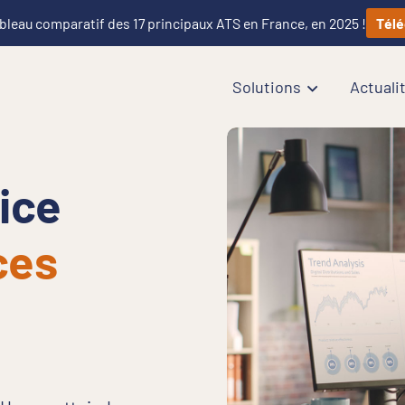
bleau comparatif des 17 principaux ATS en France, en 2025 !
Télé
Solutions
Actuali
ice
ces