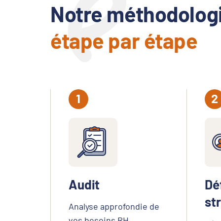
Notre méthodolo
étape par étape
Audit
Déf
st
Analyse approfondie de
vos besoins RH