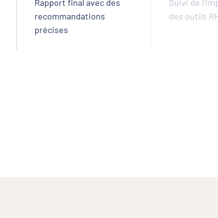
Rapport final avec des
Suivi de l’i
recommandations
des outils R
précises